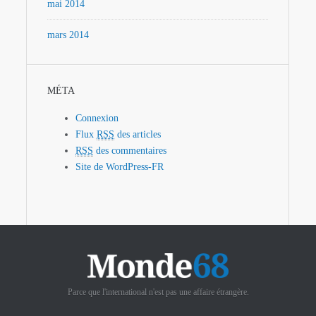
mai 2014
mars 2014
MÉTA
Connexion
Flux
RSS
des articles
RSS
des commentaires
Site de WordPress-FR
Parce que l'international n'est pas une affaire étrangère.