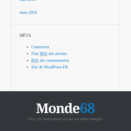
mars 2014
MÉTA
Connexion
Flux
RSS
des articles
RSS
des commentaires
Site de WordPress-FR
Parce que l'international n'est pas une affaire étrangère.