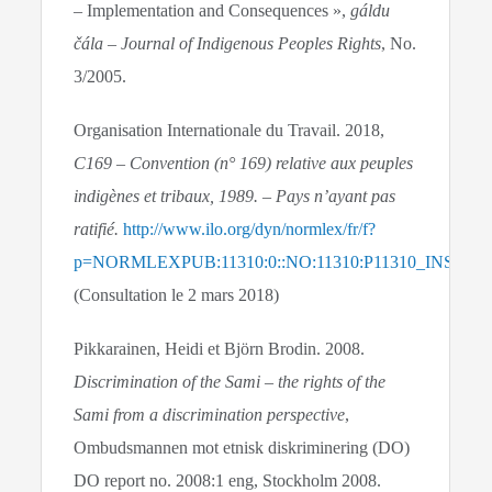
– Implementation and Consequences »,
gáldu
čála – Journal of Indigenous Peoples Rights
, No.
3/2005.
Organisation Internationale du Travail. 2018,
C169 – Convention (n° 169) relative aux peuples
indigènes et tribaux, 1989. – Pays n’ayant pas
ratifié.
http://www.ilo.org/dyn/normlex/fr/f?
p=NORMLEXPUB:11310:0::NO:11310:P11310_INSTR
(Consultation le 2 mars 2018)
Pikkarainen, Heidi et Björn Brodin. 2008.
Discrimination of the Sami – the rights of the
Sami from a discrimination perspective
,
Ombudsmannen mot etnisk diskriminering (DO)
DO report no. 2008:1 eng, Stockholm 2008.