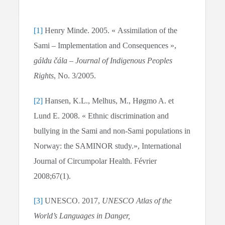
[1]
Henry Minde. 2005. « Assimilation of the
Sami – Implementation and Consequences »,
gáldu čála – Journal of Indigenous Peoples
Rights
, No. 3/2005.
[2]
Hansen, K.L., Melhus, M., Høgmo A. et
Lund E. 2008. « Ethnic discrimination and
bullying in the Sami and non-Sami populations in
Norway: the SAMINOR study.», International
Journal of Circumpolar Health. Février
2008;67(1).
[3]
UNESCO. 2017,
UNESCO Atlas of the
World’s Languages in Danger,