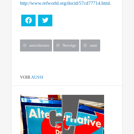
http://www.refworld.org/docid/57cd77714.html
.
Facebook
Twitter
autochtones
Norvège
sami
VOIR
AUSSI