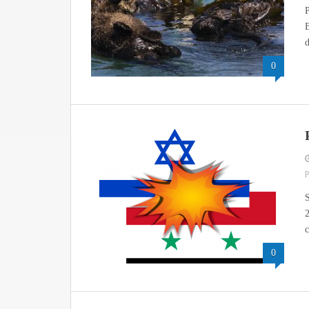
P
B
d
0
p
S
2
c
0