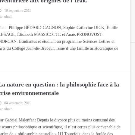
aventurière aux origines de l’Irak.
10 septembre 2019
ar admin
Par : Philippe BÉDARD-GAGNON, Sophie-Catherine DICK, Émilie
LESAGE, Élisabeth MASSICOTTE et Anaïs PRONOVOST-
MORGAN. Étudiantes et étudiant au programme Sciences Lettres et
rts du Collège Jean-de-Brébeuf. Issue d’une famille aristocratique de
La nature en question : la philosophie face à la
crise environnementale
04 septembre 2019
ar admin
ar Gabriel Malenfant Depuis le divorce plus ou moins consumé des
iscours philosophique et scientifique, il n’est certes plus convenable de
arler de « philosophie naturelle ».[1] Toutefois, dans la foulée des