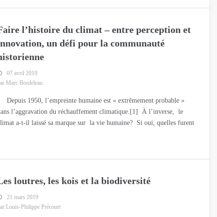
Faire l’histoire du climat – entre perception et
innovation, un défi pour la communauté
historienne
07 avril 2019
ar Marc Bordeleau
Depuis 1950, l’empreinte humaine est « extrêmement probable »
ans l’aggravation du réchauffement climatique.[1] À l’inverse, le
limat a-t-il laissé sa marque sur la vie humaine? Si oui, quelles furent
Les loutres, les kois et la biodiversité
21 mars 2019
ar Louis-Philippe Précourt