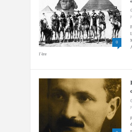
p
0
A
l’ère
p
p
d
p