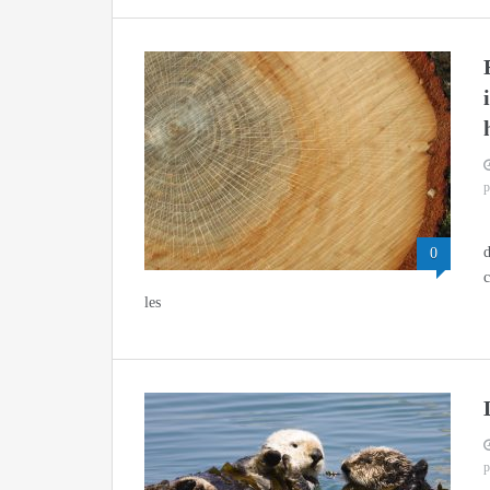
p
d
0
c
les
p