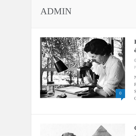
ADMIN
p
S
0
C