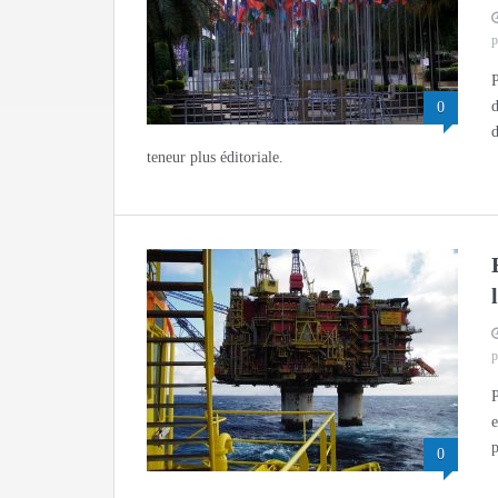
p
P
d
0
d
teneur plus éditoriale.
p
P
e
p
0