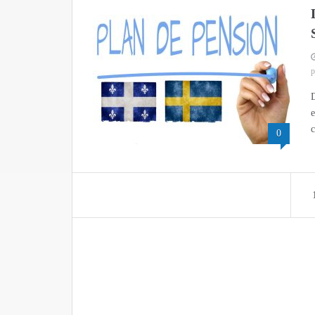
p
D
e
c
0