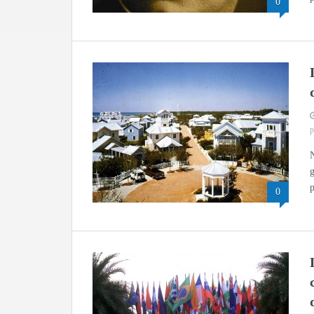
0
p
N
g
p
0