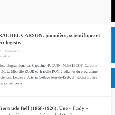
RACHEL CARSON: pionnière, scientifique et
écologiste.
29 octobre 2019
ar admin
Note biographique par Capucine HUGUIN, Maïté LIGOT, Caroline
PINEL, Michelle ROBB et Isabelle ROY, étudiantes du programme
ciences, Lettres et Arts au Collège Jean-de-Brébeuf. Rachel Louise
arson est née à
Gertrude Bell (1868-1926). Une « Lady »