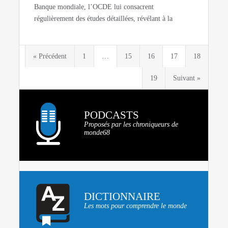
Banque mondiale, l’OCDE lui consacrent
régulièrement des études détaillées, révélant à la
« Précédent
1
…
15
16
17
18
19
Suivant »
PODCASTS
Proposés par les chroniqueurs de
monde68
DICTIONNAIRE
Les mots pour comprendre le monde