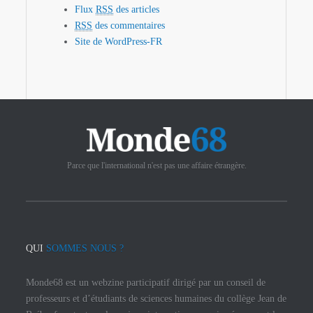
Flux
RSS
des articles
RSS
des commentaires
Site de WordPress-FR
Parce que l'international n'est pas une affaire étrangère.
QUI
SOMMES NOUS ?
Monde68 est un webzine participatif dirigé par un conseil de
professeurs et d’étudiants de sciences humaines du collège Jean de