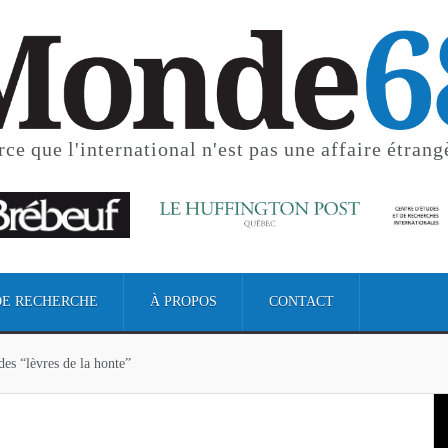
rce que l'international
n'est pas une affaire étrang
DE RECHERCHE
À PROPOS
CONTACT
des “lèvres de la honte”
des “lèvres de la honte”
s “gardiennes de la mangrove”