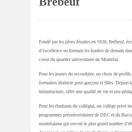
Brébeuf
À Lisbonne, les jeunes à l’écol
“Le petit deuxième, c’est pour
Fondé par les pères Jésuites en 1928, Brébeuf, écol
Incendie en Colombie-Britanni
d’excellence en formant les leaders de demain da
coeur du quartier universitaire de Montréal.
En néerlandais, ne parlez plus 
Pour les jeunes du secondaire, un choix de profils 
En Gambie, les femmes sont le
formation distincte pour garçons et filles. Depuis 
infrastructure, offre une qualité de vie et une pé
En Gambie, les femmes sont le
Pour les étudiants du collégial, un collège privé 
programmes préuniversitaires de DEC et du Baccalaur
montréalaise qui envoie le plus grand nombre d’étu