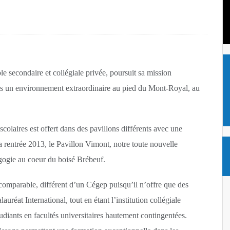
e du rap
 quand ?” Cette rengaine familiale
e secondaire et collégiale privée, poursuit sa mission
que : 22 000 personnes évacuées
ns un environnement extraordinaire au pied du Mont-Royal, au
des “lèvres de la honte”
scolaires est offert dans des pavillons différents avec une
s “gardiennes de la mangrove”
la rentrée 2013, le Pavillon Vimont, notre toute nouvelle
dagogie au coeur du boisé Brébeuf.
s “gardiennes de la mangrove”
incomparable, différent d’un Cégep puisqu’il n’offre que des
éat International, tout en étant l’institution collégiale
diants en facultés universitaires hautement contingentées.