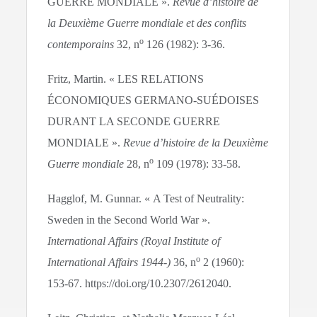
GUERRE MONDIALE ».
Revue d’histoire de
la Deuxième Guerre mondiale et des conflits
o
contemporains
32, n
126 (1982): 3‑36.
Fritz, Martin. « LES RELATIONS
ÉCONOMIQUES GERMANO-SUÉDOISES
DURANT LA SECONDE GUERRE
MONDIALE ».
Revue d’histoire de la Deuxième
o
Guerre mondiale
28, n
109 (1978): 33‑58.
Hagglof, M. Gunnar. « A Test of Neutrality:
Sweden in the Second World War ».
International Affairs (Royal Institute of
o
International Affairs 1944-)
36, n
2 (1960):
153‑67. https://doi.org/10.2307/2612040.