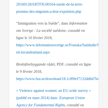
20160128ARTFIG00164-suede-de-la-terre-
promise-des-migrants-a-leur-expulsion.php
“Immigration vers la Suède”, dans
Information
om Sverige : La société suédoise
, consulté en
ligne le 10 février 2018,
https://www.informationsverige.se/Franska/Samhalle/Samhal
ett-invandrarland.aspx
Brottsförebyggande råde
t, PDF, consulté en ligne
le 9 février 2018,
https://www.bra.se/download/18.1c89fef7132dd6d7b4980
« Violence against women: an EU‑wide survey »
(publié en mars 2014) dans
European Union
Agency for Fundamental Rights
, consulté en