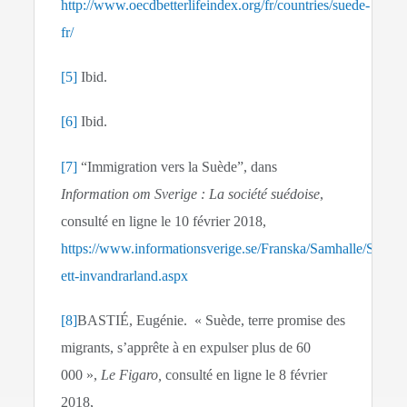
http://www.oecdbetterlifeindex.org/fr/countries/suede-
fr/
[5]
Ibid.
[6]
Ibid.
[7]
“Immigration vers la Suède”, dans
Information om Sverige : La société suédoise
,
consulté en ligne le 10 février 2018,
https://www.informationsverige.se/Franska/Samhalle/Samhal
ett-invandrarland.aspx
[8]
BASTIÉ, Eugénie. « Suède, terre promise des
migrants, s’apprête à en expulser plus de 60
000 »,
Le Figaro,
consulté en ligne le 8 février
2018,