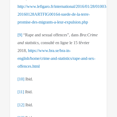
http://www.lefigaro.fr/international/2016/01/28/01003-
20160128ARTFIG00164-suede-de-la-terre-
promise-des-migrants-a-leur-expulsion.php
[9]
“Rape and sexual offences”, dans
Bra:Crime
and statistics
, consulté en ligne le 15 février
2018,
https://www.bra.se/bra-in-
english/home/crime-and-statistics/rape-and-sex-
offences.html
[10]
Ibid.
[11]
Ibid.
[12]
Ibid.