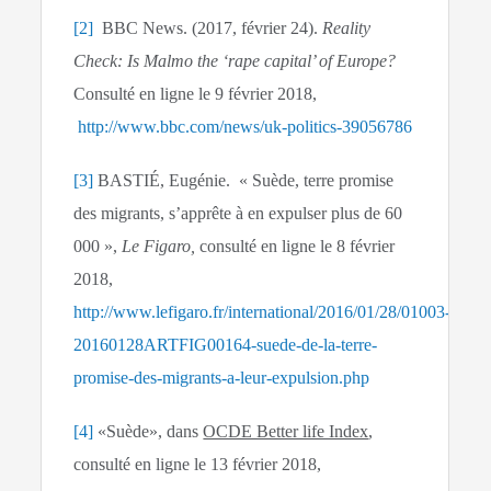
[2]
BBC News. (2017, février 24).
Reality
Check: Is Malmo the ‘rape capital’ of Europe?
Consulté en ligne le 9 février 2018,
http://www.bbc.com/news/uk-politics-39056786
[3]
BASTIÉ, Eugénie. « Suède, terre promise
des migrants, s’apprête à en expulser plus de 60
000 »,
Le Figaro,
consulté en ligne le 8 février
2018,
http://www.lefigaro.fr/international/2016/01/28/01003-
20160128ARTFIG00164-suede-de-la-terre-
promise-des-migrants-a-leur-expulsion.php
[4]
«Suède», dans
OCDE Better life Index
,
consulté en ligne le 13 février 2018,