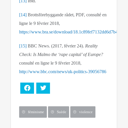
[13]
Ibid.
[14]
Brottsförebyggande rådet, PDF, consulté en
ligne le 9 février 2018,
https://www.bra.se/download/18.1c89fef7132dd6d7b4980
[15]
BBC News. (2017, février 24).
Reality
Check: Is Malmo the ‘rape capital’ of Europe?
consulté en ligne le 9 février 2018,
http://www.bbc.com/news/uk-politics-39056786
Facebook
Twitter
féminisme
Suède
violence