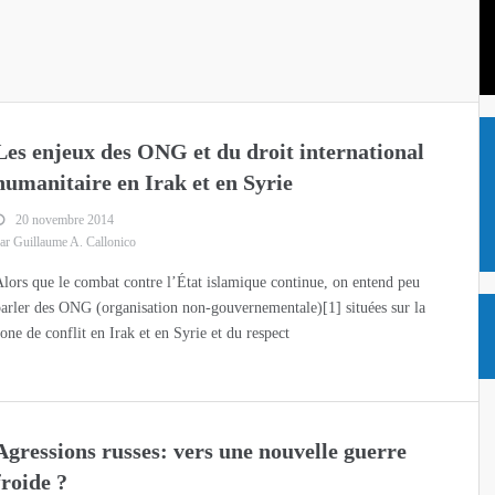
espoir du basket australien
ille pour nager, jouer… et survivre à une attaque nucléaire
Les enjeux des ONG et du droit international
ts, mais je n’en peux plus des hommes qui me parlent de Burning Man
humanitaire en Irak et en Syrie
20 novembre 2014
sident Abelardo de la Espriella, “un signal d’alarme” en Colombie
ar Guillaume A. Callonico
lors que le combat contre l’État islamique continue, on entend peu
arler des ONG (organisation non-gouvernementale)[1] situées sur la
sident Abelardo de la Espriella, “un signal d’alarme” en Colombie
one de conflit en Irak et en Syrie et du respect
Agressions russes: vers une nouvelle guerre
froide ?