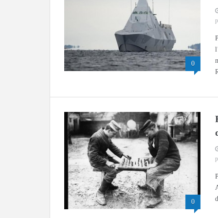
p
P
l
m
0
p
P
A
d
0