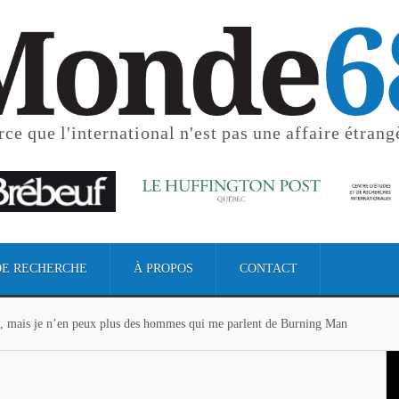
rce que l'international
n'est pas une affaire étrang
ts, mais je n’en peux plus des hommes qui me parlent de Burning Man
DE RECHERCHE
À PROPOS
CONTACT
ts, mais je n’en peux plus des hommes qui me parlent de Burning Man
sident Abelardo de la Espriella, “un signal d’alarme” en Colombie
adeleine de Proust et le coq : petites histoires de France