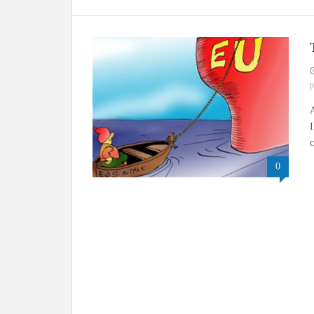
p
A
I
c
0