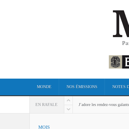
Pa
J’adore les rendez-vous galan
MONDE
NOS ÉMISSIONS
NOTES 
J’adore les rendez-vous galan
EN RAFALE
L’exaltation religieuse du pré
La chaussure de Montaigne, la m
MOIS