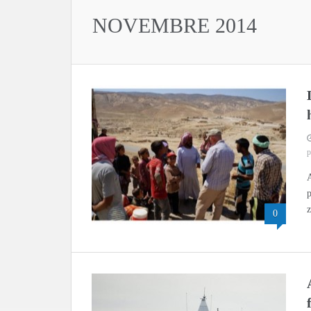
NOVEMBRE 2014
Jongkuch “JK” Mach, le nouvel 
À Helsinki, une ville sous la v
J’adore les rendez-vous galan
L’exaltation religieuse du pré
p
A
p
L’exaltation religieuse du pré
z
0