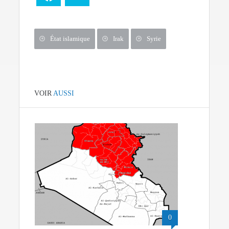
État islamique
Irak
Syrie
VOIR
AUSSI
0