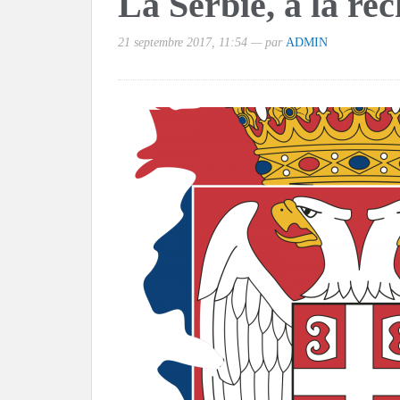
La Serbie, à la re
21 septembre 2017, 11:54 — par
ADMIN