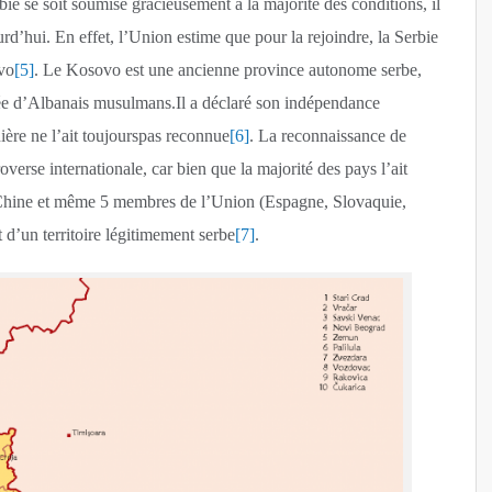
ie se soit soumise gracieusement à la majorité des conditions, il
urd’hui. En effet, l’Union estime que pour la rejoindre, la Serbie
ovo
[5]
. Le Kosovo est une ancienne province autonome serbe,
tuée d’Albanais musulmans.Il a déclaré son indépendance
ière ne l’ait toujourspas reconnue
[6]
. La reconnaissance de
erse internationale, car bien que la majorité des pays l’ait
a Chine et même 5 membres de l’Union (Espagne, Slovaquie,
d’un territoire légitimement serbe
[7]
.