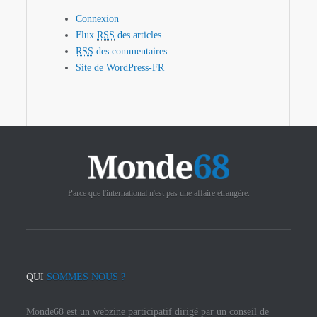
Connexion
Flux
RSS
des articles
RSS
des commentaires
Site de WordPress-FR
Parce que l'international n'est pas une affaire étrangère.
QUI
SOMMES NOUS ?
Monde68 est un webzine participatif dirigé par un conseil de