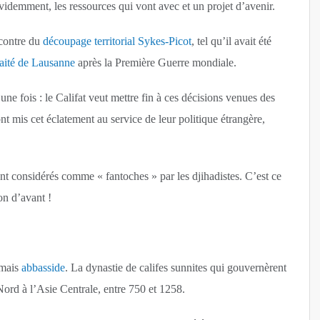
évidemment, les ressources qui vont avec et un projet d’avenir.
ncontre du
découpage territorial Sykes-Picot
, tel qu’il avait été
raité de Lausanne
après la Première Guerre mondiale.
ne fois : le Califat veut mettre fin à ces décisions venues des
t mis cet éclatement au service de leur politique étrangère,
ont considérés comme « fantoches » par les djihadistes. C’est ce
ion d’avant !
 mais
abbasside
. La dynastie de califes sunnites qui gouvernèrent
Nord à l’Asie Centrale, entre 750 et 1258.