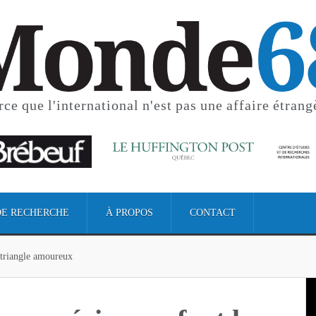
rce que l'international
n'est pas une affaire étrang
DE RECHERCHE
À PROPOS
CONTACT
n triangle amoureux
n triangle amoureux
que : 22 000 personnes évacuées