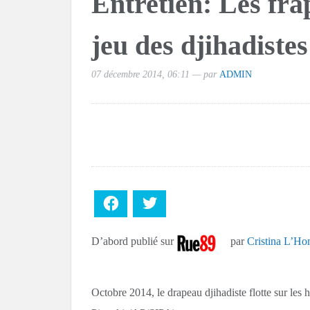
Entretien: Les fra
En néerlandais, ne parlez plus 
jeu des djihadistes
Le grand retournement : ces B
07 décembre 2014, 06:11 — par
ADMIN
En riposte à Rome, Madrid rétab
Je m’attendais à tout sauf à u
Incendie en Colombie-Britanni
Facebook
Twitter
Incendie en Colombie-Britanni
D’abord publié sur
par
Cristina L’H
Octobre 2014, le drapeau djihadiste flotte sur les