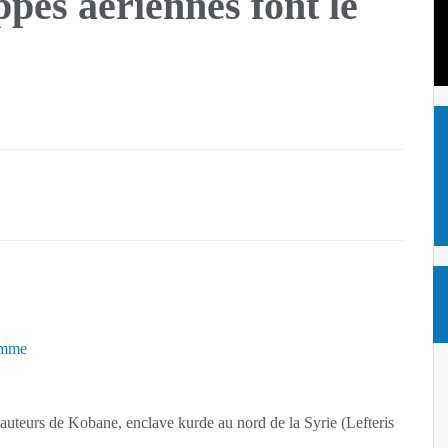
ppes aériennes font le
des “lèvres de la honte”
ritanniques qui émigrent en Pologne
lit les contrôles aux frontières pour les voyageurs venant d’Italie
n triangle amoureux
que : 22 000 personnes évacuées
que : 22 000 personnes évacuées
omme
 hauteurs de Kobane, enclave kurde au nord de la Syrie (Lefteris