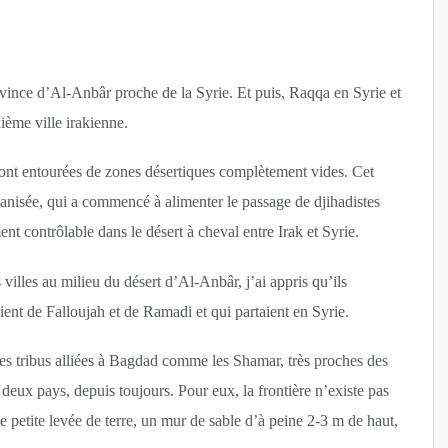
ovince d’Al-Anbâr proche de la Syrie. Et puis, Raqqa en Syrie et
xième ville irakienne.
sont entourées de zones désertiques complètement vides. Cet
banisée, qui a commencé à alimenter le passage de djihadistes
nt contrôlable dans le désert à cheval entre Irak et Syrie.
 villes au milieu du désert d’Al-Anbâr, j’ai appris qu’ils
ent de Falloujah et de Ramadi et qui partaient en Syrie.
: les tribus alliées à Bagdad comme les Shamar, très proches des
 deux pays, depuis toujours. Pour eux, la frontière n’existe pas
e petite levée de terre, un mur de sable d’à peine 2-3 m de haut,