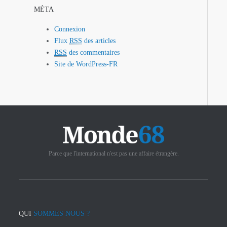
MÉTA
Connexion
Flux
RSS
des articles
RSS
des commentaires
Site de WordPress-FR
Parce que l'international n'est pas une affaire étrangère.
QUI
SOMMES NOUS ?