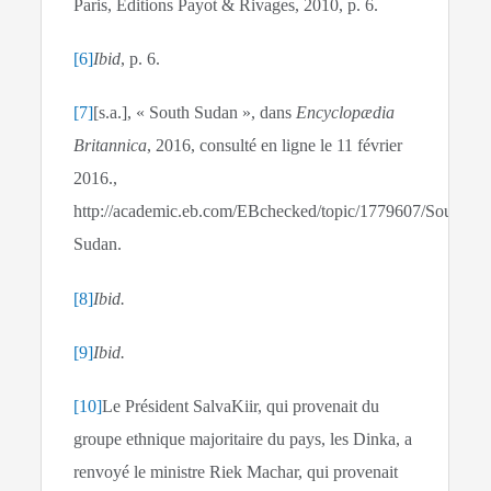
Paris, Éditions Payot & Rivages, 2010, p. 6.
[6]
Ibid
, p. 6.
[7]
[s.a.], « South Sudan », dans
Encyclopædia
Britannica
, 2016, consulté en ligne le 11 février
2016.,
http://academic.eb.com/EBchecked/topic/1779607/South-
Sudan.
[8]
Ibid.
[9]
Ibid.
[10]
Le Président SalvaKiir, qui provenait du
groupe ethnique majoritaire du pays, les Dinka, a
renvoyé le ministre Riek Machar, qui provenait