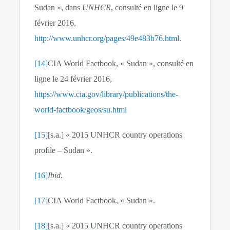
Sudan », dans
UNHCR
, consulté en ligne le 9
février 2016,
http://www.unhcr.org/pages/49e483b76.html
.
[14]
CIA World Factbook, « Sudan », consulté en
ligne le 24 février 2016,
https://www.cia.gov/library/publications/the-
world-factbook/geos/su.html
[15]
[s.a.] « 2015 UNHCR country operations
profile – Sudan ».
[16]
Ibid
.
[17]
CIA World Factbook, « Sudan ».
[18]
[s.a.] « 2015 UNHCR country operations