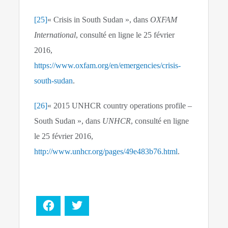
[25]
« Crisis in South Sudan », dans
OXFAM
International
, consulté en ligne le 25 février
2016,
https://www.oxfam.org/en/emergencies/crisis-
south-sudan
.
[26]
« 2015 UNHCR country operations profile –
South Sudan », dans
UNHCR
, consulté en ligne
le 25 février 2016,
http://www.unhcr.org/pages/49e483b76.html
.
Facebook
Twitter