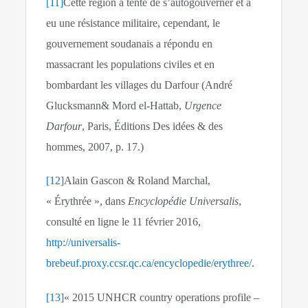
[11]
Cette région a tenté de s’autogouverner et a
eu une résistance militaire, cependant, le
gouvernement soudanais a répondu en
massacrant les populations civiles et en
bombardant les villages du Darfour (André
Glucksmann& Mord el-Hattab,
Urgence
Darfour
, Paris, Éditions Des idées & des
hommes, 2007, p. 17.)
[12]
Alain Gascon & Roland Marchal,
« Érythrée », dans
Encyclopédie Universalis
,
consulté en ligne le 11 février 2016,
http://universalis-
brebeuf.proxy.ccsr.qc.ca/encyclopedie/erythree/
.
[13]
« 2015 UNHCR country operations profile –