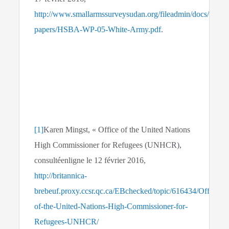
http://www.smallarmssurveysudan.org/fileadmin/docs/worki
papers/HSBA-WP-05-White-Army.pdf
.
[1]
Karen Mingst, « Office of the United Nations
High Commissioner for Refugees (UNHCR),
consultéenligne le 12 février 2016,
http://britannica-
brebeuf.proxy.ccsr.qc.ca/EBchecked/topic/616434/Office-
of-the-United-Nations-High-Commissioner-for-
Refugees-UNHCR/