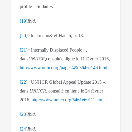
profile – Sudan ».
[19]
Ibid
.
[20]
Gluckmann& el-Hattab, p. 18.
[21]
« Internally Displaced People »,
dans
UNHCR,
consultéenligne le 11 février 2016,
http://www.unhcr.org/pages/49c3646c146.html
[22]
« UNHCR Global Appeal Update 2015 »,
dans
UNHCR
, consulté en ligne le 24 février
2016,
http://www.unhcr.org/5461e60111.html
.
[23]
Ibid.
[24]
Ibid
.