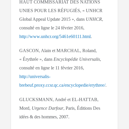
HAUT COMMISSARIAT DES NATIONS
UNIES POUR LES RÉFUGIÉS, « UNHCR
Global Appeal Update 2015 », dans
UNHCR
,
consulté en ligne le 24 février 2016,
http://www.unhcr.org/5461e60111.html
.
GASCON, Alain et MARCHAL, Roland,
« Érythrée », dans
Encyclopédie Universalis
,
consulté en ligne le 11 février 2016,
http://universalis-
brebeuf.proxy.ccsr.qc.ca/encyclopedie/erythree/
.
GLUCKSMANN, André et EL-HATTAB,
Mord,
Urgence Darfour
, Paris, Éditions Des
idées & des hommes, 2007.