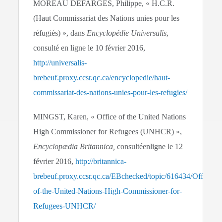
MOREAU DEFARGES, Philippe, « H.C.R.
(Haut Commissariat des Nations unies pour les
réfugiés) », dans
Encyclopédie Universalis
,
consulté en ligne le 10 février 2016,
http://universalis-
brebeuf.proxy.ccsr.qc.ca/encyclopedie/haut-
commissariat-des-nations-unies-pour-les-refugies/
MINGST, Karen, « Office of the United Nations
High Commissioner for Refugees (UNHCR) »,
Encyclopædia Britannica,
consultéenligne le 12
février 2016,
http://britannica-
brebeuf.proxy.ccsr.qc.ca/EBchecked/topic/616434/Office-
of-the-United-Nations-High-Commissioner-for-
Refugees-UNHCR/