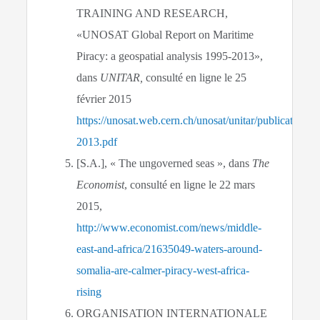
TRAINING AND RESEARCH,
«UNOSAT Global Report on Maritime
Piracy: a geospatial analysis 1995-2013»,
dans
UNITAR,
consulté en ligne le 25
février 2015
https://unosat.web.cern.ch/unosat/unitar/publica
2013.pdf
[S.A.], « The ungoverned seas », dans
The
Economist
, consulté en ligne le 22 mars
2015,
http://www.economist.com/news/middle-
east-and-africa/21635049-waters-around-
somalia-are-calmer-piracy-west-africa-
rising
ORGANISATION INTERNATIONALE