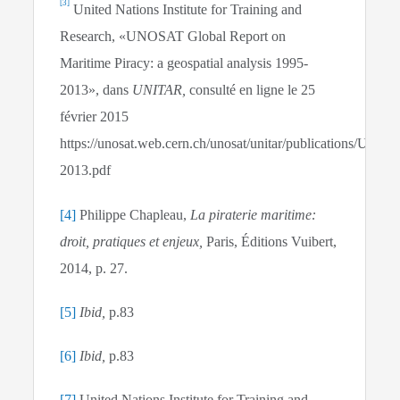
[3]
United Nations Institute for Training and
Research, «UNOSAT Global Report on
Maritime Piracy: a geospatial analysis 1995-
2013», dans
UNITAR,
consulté en ligne le 25
février 2015
https://unosat.web.cern.ch/unosat/unitar/publications/
2013.pdf
[4]
Philippe Chapleau,
La piraterie maritime:
droit, pratiques et enjeux,
Paris, Éditions Vuibert,
2014, p. 27.
[5]
Ibid,
p.83
[6]
Ibid,
p.83
[7]
United Nations Institute for Training and