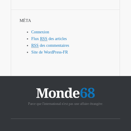
MÉTA
Connexion
Flux
RSS
des articles
RSS
des commentaires
Site de WordPress-FR
Parce que l'international n'est pas une affaire étrangère.